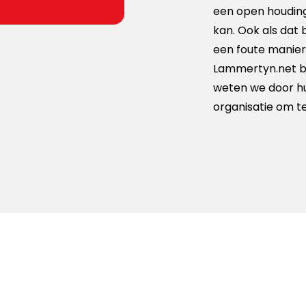
een open houding 
kan. Ook als dat
een foute manier
Lammertyn.net bli
weten we door hun
organisatie om t
.