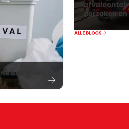
afvalcontain
oorzaken en 
ALLE BLOGS
ine bedrijven