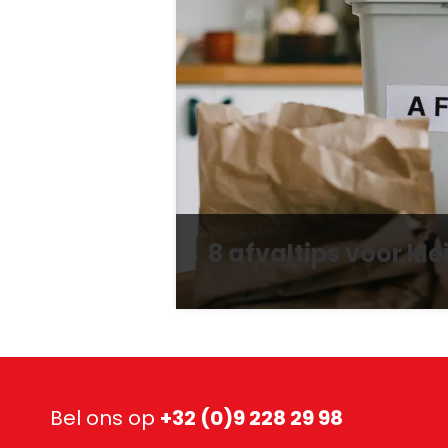
8 afvaltips voor kle
Bel ons op
+32 (0)9 228 29 98