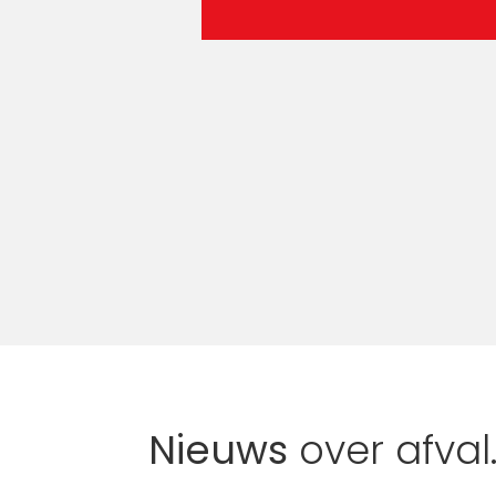
bij
en
en
R
R
R
Nieuws
over afval