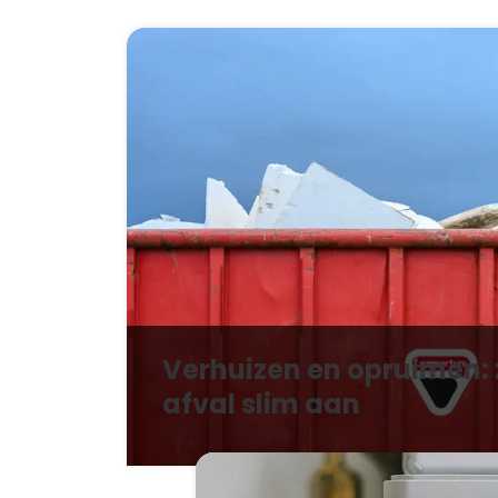
Verhuizen en opruimen: 
afval slim aan