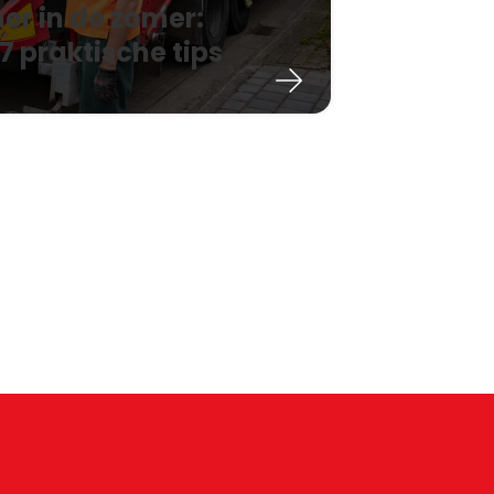
er in de zomer:
7 praktische tips