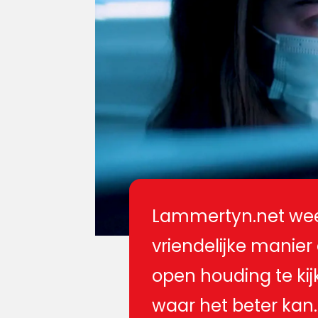
Lammertyn.net wee
vriendelijke manie
open houding te ki
waar het beter kan.
et