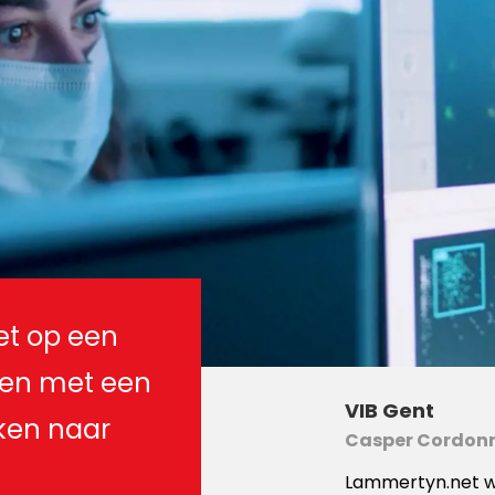
t op een
r en met een
VIB Gent
jken naar
Casper Cordonn
Lammertyn.net we