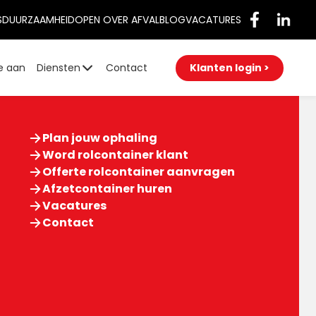
S
DUURZAAMHEID
OPEN OVER AFVAL
BLOG
VACATURES
e aan
Diensten
Contact
Klanten login >
Plan jouw ophaling
Word rolcontainer klant
Offerte rolcontainer aanvragen
Afzetcontainer huren
Vacatures
Contact